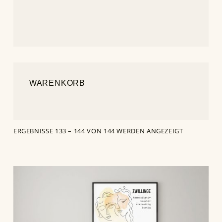
WARENKORB
ERGEBNISSE 133 – 144 VON 144 WERDEN ANGEZEIGT
Dieses Produkt weist mehrere Varianten auf. Die Optionen können auf der Produktseite gewählt werden
LIST OF PRODUCTS