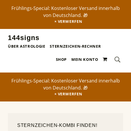
Frühlings-Special: Kostenloser Versand innerhalb
von Deutschland. 🎁
VERWERFEN
144signs
STERNZEICHEN-POSTER ✨
ÜBER ASTROLOGIE
STERNZEICHEN-RECHNER
SEA
0 ARTIKEL
Search for:
SHOP
MEIN KONTO
Frühlings-Special: Kostenloser Versand innerhalb
von Deutschland. 🎁
VERWERFEN
STERNZEICHEN-KOMBI FINDEN!