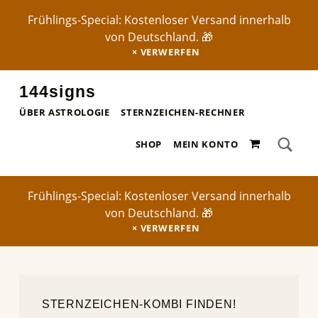
Frühlings-Special: Kostenloser Versand innerhalb
von Deutschland. 🎁
VERWERFEN
144signs
STERNZEICHEN-POSTER ✨
ÜBER ASTROLOGIE
STERNZEICHEN-RECHNER
SEA
0 ARTIKEL
Search for:
SHOP
MEIN KONTO
Frühlings-Special: Kostenloser Versand innerhalb
von Deutschland. 🎁
VERWERFEN
STERNZEICHEN-KOMBI FINDEN!