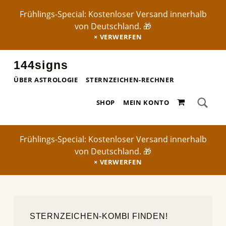
Frühlings-Special: Kostenloser Versand innerhalb
von Deutschland. 🎁
VERWERFEN
144signs
STERNZEICHEN-POSTER ✨
ÜBER ASTROLOGIE
STERNZEICHEN-RECHNER
SEA
0 ARTIKEL
Search for:
SHOP
MEIN KONTO
Frühlings-Special: Kostenloser Versand innerhalb
von Deutschland. 🎁
VERWERFEN
STERNZEICHEN-KOMBI FINDEN!