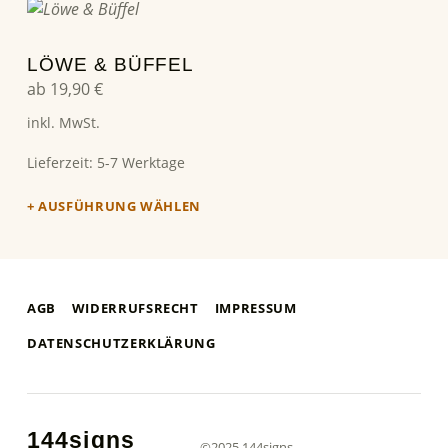
Dieses Produkt weist mehrere Varianten auf. Die Optionen können auf der Produktseite gewählt werden
LÖWE & BÜFFEL
ab
19,90
€
inkl. MwSt.
Lieferzeit:
5-7 Werktage
AUSFÜHRUNG WÄHLEN
AGB
WIDERRUFSRECHT
IMPRESSUM
DATENSCHUTZERKLÄRUNG
144signs
©2025 144signs