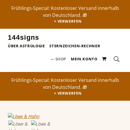
Frühlings-Special: Kostenloser Versand innerhalb
von Deutschland. 🎁
VERWERFEN
144signs
STERNZEICHEN-POSTER ✨
ÜBER ASTROLOGIE
STERNZEICHEN-RECHNER
SEA
0 ARTIKEL
Search for:
SHOP
MEIN KONTO
Frühlings-Special: Kostenloser Versand innerhalb
von Deutschland. 🎁
VERWERFEN