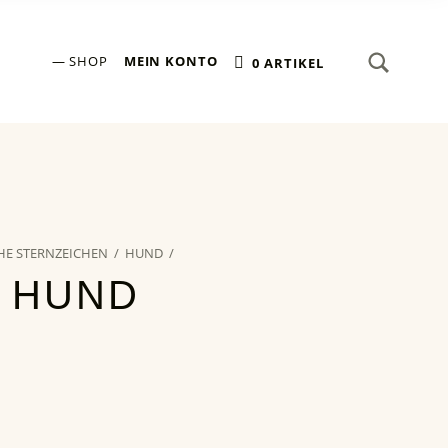
SEARCH
Search for:
SHOP
MEIN KONTO
0 ARTIKEL
HE STERNZEICHEN
/
HUND
/
 HUND