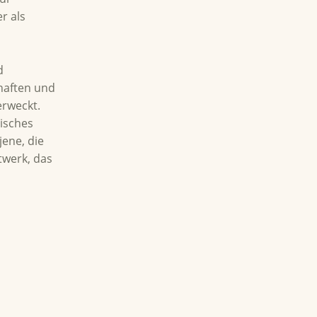
r als
d
chaften und
erweckt.
tisches
jene, die
twerk, das