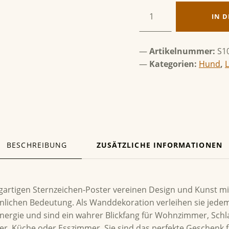
Löwe & Hund Menge
IN 
Artikelnummer:
S1
Kategorien:
Hund
,
BESCHREIBUNG
ZUSÄTZLICHE INFORMATIONEN
IBUNG
gartigen Sternzeichen-Poster vereinen Design und Kunst mi
önlichen Bedeutung. Als Wanddekoration verleihen sie jed
ergie und sind ein wahrer Blickfang für Wohnzimmer, Schl
r, Küche oder Esszimmer. Sie sind das perfekte Geschenk 