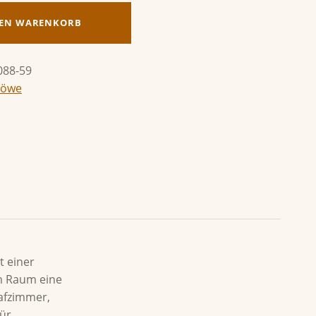
DEN WARENKORB
088-59
Löwe
t einer
em Raum eine
afzimmer,
für