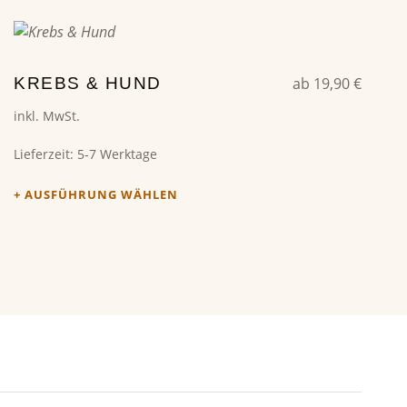
Dieses Produkt weist mehrere Varianten auf. Die Optionen können auf der Produktseite gewählt werden
KREBS & HUND
ab
19,90
€
inkl. MwSt.
Lieferzeit:
5-7 Werktage
AUSFÜHRUNG WÄHLEN