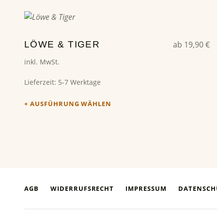
Dieses Produkt weist mehrere Varianten auf. Die Optionen können auf der Produktseite gewählt werden
LÖWE & TIGER
ab
19,90
€
inkl. MwSt.
Lieferzeit:
5-7 Werktage
AUSFÜHRUNG WÄHLEN
AGB
WIDERRUFSRECHT
IMPRESSUM
DATENSCH