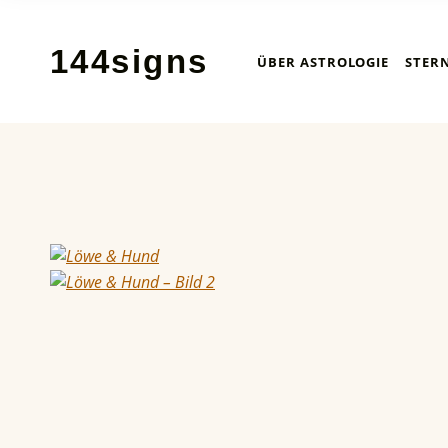
144signs
ÜBER ASTROLOGIE
STER
STERNZEICHEN-POSTER ✨