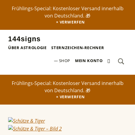
Frühlings-Special: Kostenloser Versand innerhalb
von Deutschland. 🎁
VERWERFEN
144signs
STERNZEICHEN-POSTER ✨
ÜBER ASTROLOGIE
STERNZEICHEN-RECHNER
SEA
0 ARTIKEL
Search for:
SHOP
MEIN KONTO
Frühlings-Special: Kostenloser Versand innerhalb
von Deutschland. 🎁
VERWERFEN