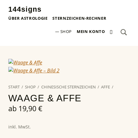
144signs
STERNZEICHEN-POSTER ✨
ÜBER ASTROLOGIE
STERNZEICHEN-RECHNER
SEA
0 ARTIKEL
Search for:
SHOP
MEIN KONTO
START
/
SHOP
/
CHINESISCHE STERNZEICHEN
/
AFFE
/
WAAGE & AFFE
ab
19,90
€
inkl. MwSt.