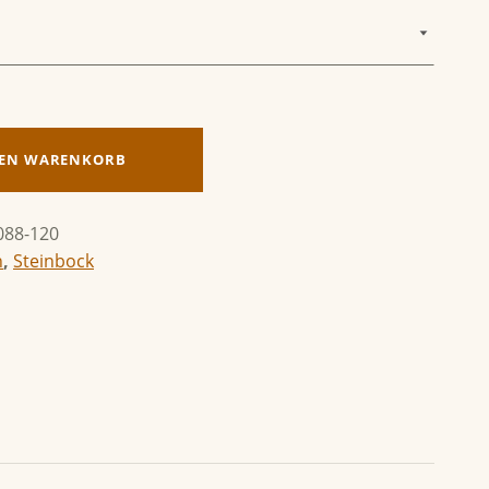
DEN WARENKORB
088-120
n
,
Steinbock