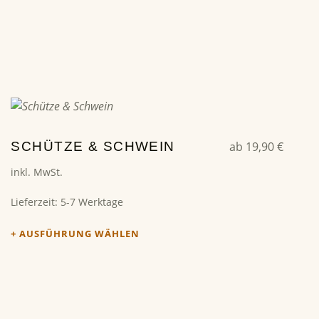
Dieses Produkt weist mehrere Varianten auf. Die Optionen können auf der Produktseite gewählt werden
SCHÜTZE & SCHWEIN
ab
19,90
€
inkl. MwSt.
Lieferzeit:
5-7 Werktage
AUSFÜHRUNG WÄHLEN