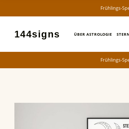
Frühlings-Sp
144signs
ÜBER ASTROLOGIE
STER
STERNZEICHEN-POSTER ✨
Frühlings-Sp