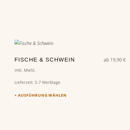
Dieses Produkt weist mehrere Varianten auf. Die Optionen können auf der Produktseite gewählt werden
FISCHE & SCHWEIN
ab
19,90
€
inkl. MwSt.
Lieferzeit:
5-7 Werktage
AUSFÜHRUNG WÄHLEN