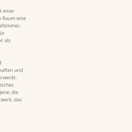
t einer
em Raum eine
afzimmer,
für
r als
d
chaften und
erweckt.
tisches
jene, die
twerk, das