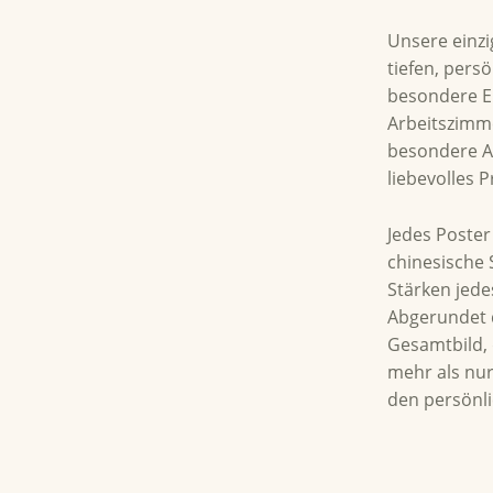
BESCHRE
Unsere einzi
tiefen, pers
besondere En
Arbeitszimme
besondere An
liebevolles 
Jedes Poster
chinesische 
Stärken jede
Abgerundet d
Gesamtbild, 
mehr als nur
den persönli