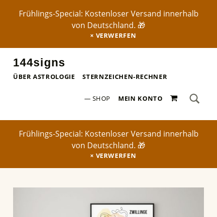
Frühlings-Special: Kostenloser Versand innerhalb
von Deutschland. 🎁
VERWERFEN
144signs
STERNZEICHEN-POSTER ✨
ÜBER ASTROLOGIE
STERNZEICHEN-RECHNER
SEA
0 ARTIKEL
Search for:
SHOP
MEIN KONTO
Frühlings-Special: Kostenloser Versand innerhalb
von Deutschland. 🎁
VERWERFEN